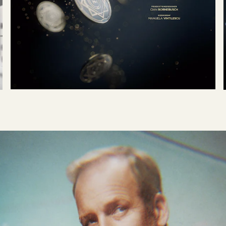
C MORE
Blinded, Season 2
PLAY