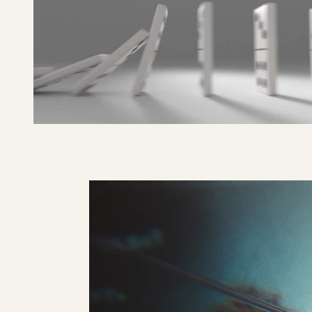
C MORE
Blinded, Season 1
PLAY