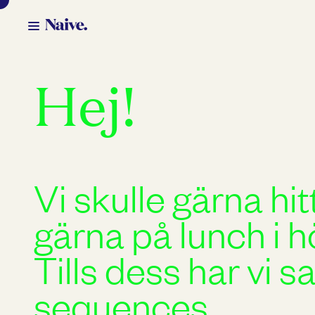
Hej!
Vi skulle gärna h
gärna på lunch i h
Tills dess har vi s
sequences.