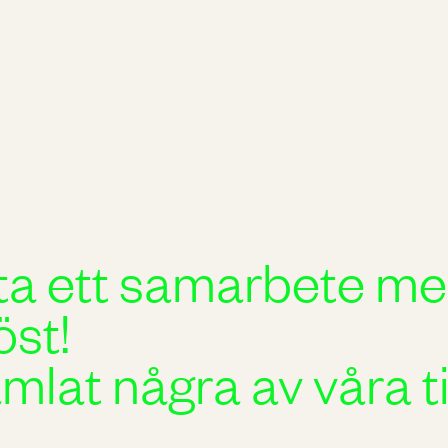
itta ett samarbete m
öst!
amlat några av våra ti