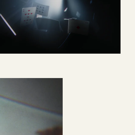
C MORE
Blinded, Season 3
PLAY