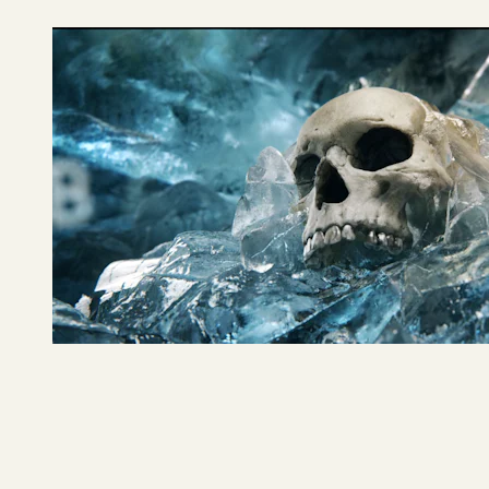
C MORE
Bäckström